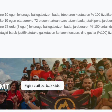
ino 10 egun lehenago baliogabetzen bada, irteeraren kostuaren % 100 itzuliko
reko 10 egun eta aurreko 72 orduen tartean ezeztatzen bada, atxikipena jardu
ino 72 ordu (3 egun) lehenago baliogabetzen bada, jardueraren % 100 ordaind
agiri batek justifikatutako gaixotasun larriaren kasuan, diru guztia (%100) itz
 MT
Egin zaitez bazkide