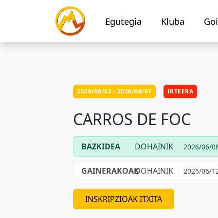
Egutegia
Kluba
Goi
2026/08/02 - 2026/08/07
IRTEERA
CARROS DE FOC
BAZKIDEA
DOHAINIK
2026/06/08
GAINERAKOAK
DOHAINIK
2026/06/12
INSKRIPZIOAK ITXITA