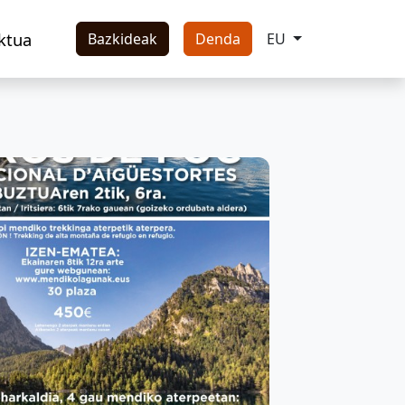
ktua
Bazkideak
Denda
EU