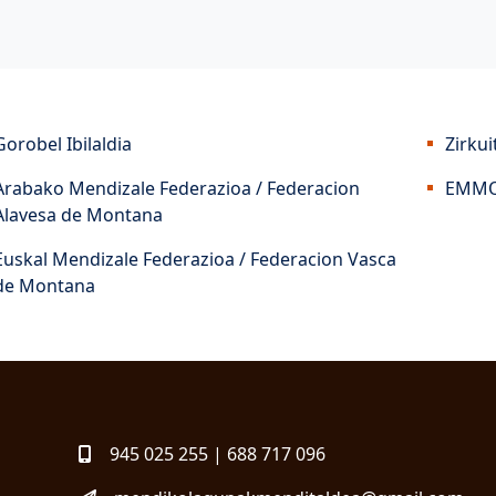
Gorobel Ibilaldia
Zirkui
Arabako Mendizale Federazioa / Federacion
EMMO
Alavesa de Montana
Euskal Mendizale Federazioa / Federacion Vasca
de Montana
945 025 255 | 688 717 096