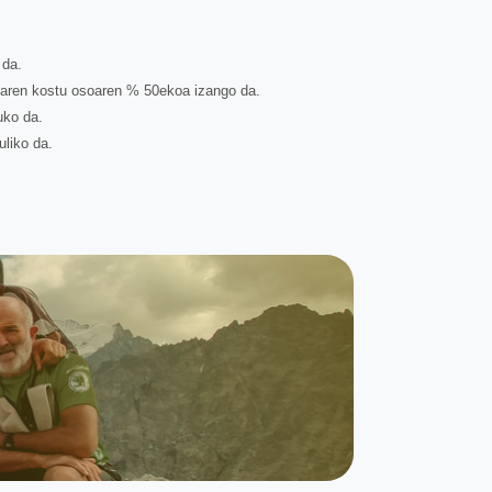
 da.
eraren kostu osoaren % 50ekoa izango da.
uko da.
uliko da.