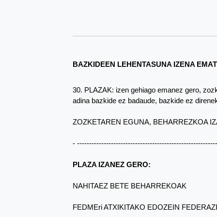
BAZKIDEEN LEHENTASUNA IZENA EMA
30. PLAZAK: izen gehiago emanez gero, zozket
adina bazkide ez badaude, bazkide ez direnek
ZOZKETAREN EGUNA, BEHARREZKOA IZ
- ---------------------------------------------------------
PLAZA IZANEZ GERO:
NAHITAEZ BETE BEHARREKOAK
FEDMEri ATXIKITAKO EDOZEIN FEDERAZIOR