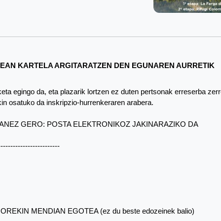
TEAN KARTELA ARGITARATZEN DEN EGUNAREN AURRETIK
a egingo da, eta plazarik lortzen ez duten pertsonak erreserba zer
in osatuko da inskripzio-hurrenkeraren arabera.
ANEZ GERO: POSTA ELEKTRONIKOZ JAKINARAZIKO DA
-------------------------
EKIN MENDIAN EGOTEA (ez du beste edozeinek balio)