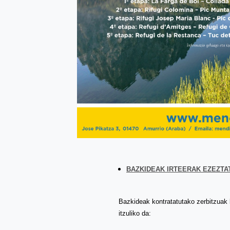
BAZKIDEAK IRTEERAK EZEZTA
Bazkideak kontratatutako zerbitzuak b
itzuliko da: