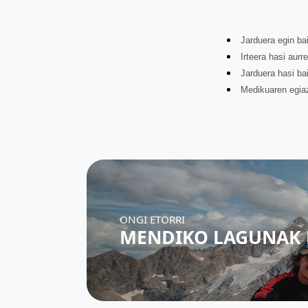
Jarduera egin ba
Irteera hasi aur
Jarduera hasi ba
Medikuaren egiazt
ONGI ETORRI
MENDIKO LAGUNAK