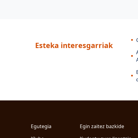
Esteka interesgarriak
Egutegia
Egin zaitez bazkide