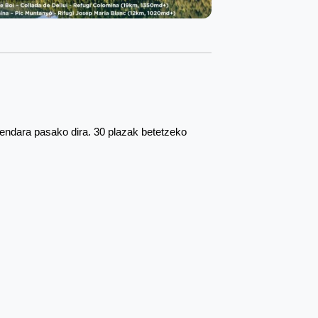
rendara pasako dira. 30 plazak betetzeko