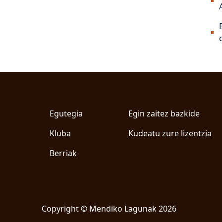
Egutegia
Egin zaitez bazkide
Kluba
Kudeatu zure lizentzia
Berriak
Copyright © Mendiko Lagunak
2026