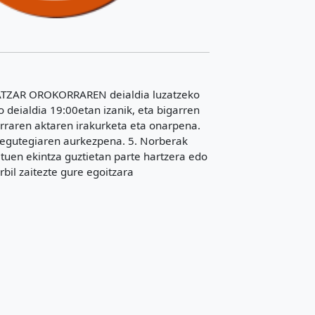
BATZAR OROKORRAREN deialdia luzatzeko
deialdia 19:00etan izanik, eta bigarren
rraren aktaren irakurketa eta onarpena.
o egutegiaren aurkezpena. 5. Norberak
uen ekintza guztietan parte hartzera edo
bil zaitezte gure egoitzara