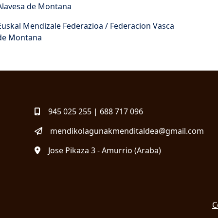
Alavesa de Montana
Euskal Mendizale Federazioa / Federacion Vasca
de Montana
945 025 255 | 688 717 096
mendikolagunakmenditaldea@gmail.com
Jose Pikaza 3 - Amurrio (Araba)
C