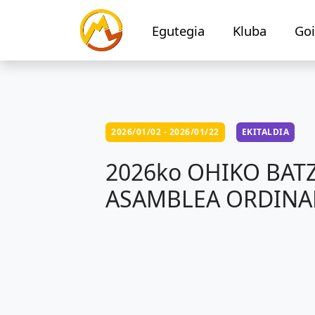
Egutegia
Kluba
Goi
2026/01/02 - 2026/01/22
EKITALDIA
2026ko OHIKO BA
ASAMBLEA ORDINAR