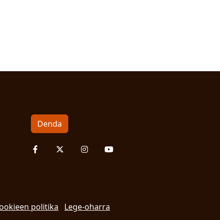
Denda
ookieen politika
Lege-oharra