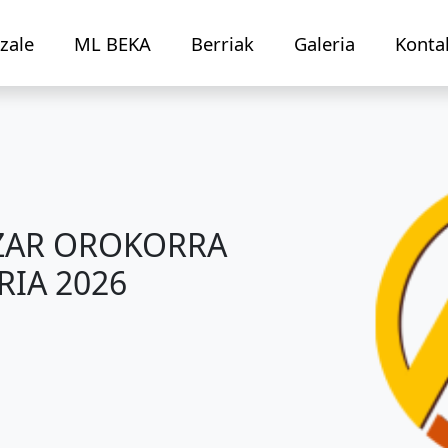
zale
ML BEKA
Berriak
Galeria
Konta
TZAR OROKORRA
IA 2026