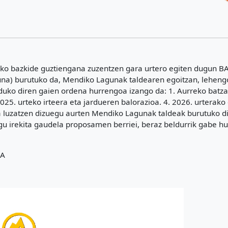
ko bazkide guztiengana zuzentzen gara urtero egiten dugun 
una) burutuko da, Mendiko Lagunak taldearen egoitzan, lehengo 
duko diren gaien ordena hurrengoa izango da: 1. Aurreko batza
025. urteko irteera eta jardueren balorazioa. 4. 2026. urterak
luzatzen dizuegu aurten Mendiko Lagunak taldeak burutuko dit
u irekita gaudela proposamen berriei, beraz beldurrik gabe hur
MA