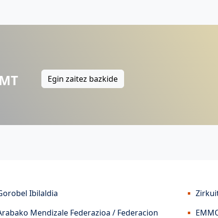
 MT
Egin zaitez bazkide
Gorobel Ibilaldia
Zirkui
Arabako Mendizale Federazioa / Federacion
EMMO