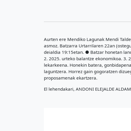
Aurten ere Mendiko Lagunak Mendi Talde
asmoz. Batzarra Urtarrilaren 22an (osteg
deialdia 19:15etan. ● Batzar honetan lan
2. 2025. urteko balantze ekonomikoa. 3. 2
lekarkeena. Honekin batera, gonbidapena 
laguntzera. Horrez gain gogoratzen dizueg
proposamenak ekartzera.
El lehendakari, ANDONI ELEJALDE ALDA