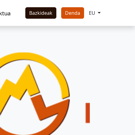
ktua
Bazkideak
Denda
EU