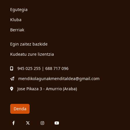
Egutegia
Kluba
Berriak
Egin zaitez bazkide
Kudeatu zure lizentzia
945 025 255 | 688 717 096
mendikolagunakmenditaldea@gmail.com
Jose Pikaza 3 - Amurrio (Araba)
Denda